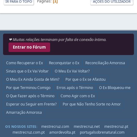
Páginas
1
IR PARA O TOPO
AÇÕES DO UTILIZADOR
❤ Muitas relações terminam por falta de conexão íntima.
Entrar no Fórum
Como Recuperar o Ex
Reconquistar o Ex
Reconciliação Amorosa
Sinais que o Ex Vai Voltar
O Meu Ex Vai Voltar?
O Meu Ex Ainda Gosta de Mim?
Por que o Ex se Afastou
Por que Terminou Comigo
Erros após o Término
O Ex Bloqueou-me
O Que Fazer após o Término
Como Agir com o Ex
Esperar ou Seguir em Frente?
Por que Não Tenho Sorte no Amor
Amarração Amorosa
mestrecruz.com
mestrecruz.net
mestrecruz.pt
OS NOSSOS SITES:
mestrecruz.com.pt
amordevolta.pt
portugalsobrenatural.com