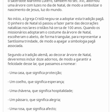
o sacerdote Martinho Lutero, também no séc. XVI, adornou
uma árvore com luzes no dia de Natal, de modo a simbolizar o
nascimento de Jesus, luz do mundo.
No início, a Igreja Cristã negou-se a adoptar esta tradição pagã.
O pinheiro de Natal só passou a fazer parte das decorações
natalícias nos lares cristãos há cerca de 100 anos. Quando os
missionários adoptaram o costume da árvore de Natal,
escolheram o abeto, de forma triangular, para representar a
Santíssima trindade, de modo a apagar a simbologia pagã
associada.
Segundo a tradição alemã, ao decorar árvore de Natal,
deveremos incluir doze adornos, de modo a garantir a
felicidade desse lar, que passamos a nomear:
- Uma casa, que significa protecção;
- Um coelho, que significa esperança;
- Uma chávena, que significa hospitalidade;
- Um pássaro, que significa alegria;
- Uma rosa, que significa afecto;