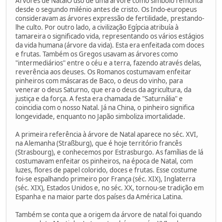
Árvores de NatalO uso de uma árvore como símbolo remonta
desde o segundo milénio antes de cristo. Os Indo-europeus
consideravam as árvores expressão de fertilidade, prestando-
lhe culto. Por outro lado, a civilização Egípcia atribuía à
tamareira o significado vida, representando os vários estágios
da vida humana (árvore da vida). Esta era enfeitada com doces
e frutas. Também os Gregos usavam as árvores como
"intermediários" entre o céu e a terra, fazendo através delas,
reverência aos deuses. Os Romanos costumavam enfeitar
pinheiros com máscaras de Baco, o deus do vinho, para
venerar o deus Saturno, que era o deus da agricultura, da
justiça e da força. A festa era chamada de "Saturnália" e
coincidia com o nosso Natal. Já na China, o pinheiro significa
longevidade, enquanto no Japão simboliza imortalidade.
A primeira referência à árvore de Natal aparece no séc. XVI,
na Alemanha (Straßburg), que é hoje território francês
(Strasbourg), e conhecemos por Estrasburgo. As famílias de lá
costumavam enfeitar os pinheiros, na época de Natal, com
luzes, flores de papel colorido, doces e frutas. Esse costume
foi-se espalhando primeiro por França (séc. XIX), Inglaterra
(séc. XIX), Estados Unidos e, no séc. XX, tornou-se tradição em
Espanha e na maior parte dos países da América Latina.
Também se conta que a origem da árvore de natal foi quando