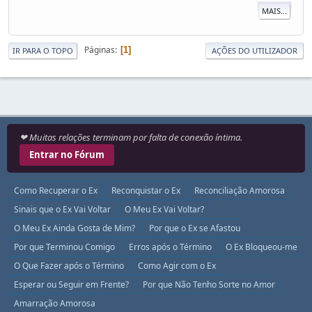
MAIS...
Páginas
1
IR PARA O TOPO
AÇÕES DO UTILIZADOR
❤ Muitas relações terminam por falta de conexão íntima.
Entrar no Fórum
Como Recuperar o Ex
Reconquistar o Ex
Reconciliação Amorosa
Sinais que o Ex Vai Voltar
O Meu Ex Vai Voltar?
O Meu Ex Ainda Gosta de Mim?
Por que o Ex se Afastou
Por que Terminou Comigo
Erros após o Término
O Ex Bloqueou-me
O Que Fazer após o Término
Como Agir com o Ex
Esperar ou Seguir em Frente?
Por que Não Tenho Sorte no Amor
Amarração Amorosa