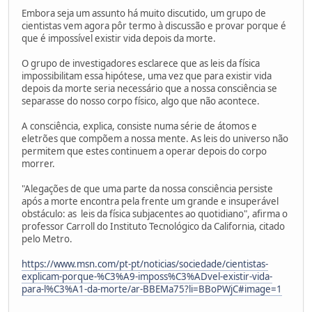
Embora seja um assunto há muito discutido, um grupo de
cientistas vem agora pôr termo à discussão e provar porque é
que é impossível existir vida depois da morte.
O grupo de investigadores esclarece que as leis da física
impossibilitam essa hipótese, uma vez que para existir vida
depois da morte seria necessário que a nossa consciência se
separasse do nosso corpo físico, algo que não acontece.
A consciência, explica, consiste numa série de átomos e
eletrões que compõem a nossa mente. As leis do universo não
permitem que estes continuem a operar depois do corpo
morrer.
"Alegações de que uma parte da nossa consciência persiste
após a morte encontra pela frente um grande e insuperável
obstáculo: as leis da física subjacentes ao quotidiano", afirma o
professor Carroll do Instituto Tecnológico da California, citado
pelo Metro.
https://www.msn.com/pt-pt/noticias/sociedade/cientistas-
explicam-porque-%C3%A9-imposs%C3%ADvel-existir-vida-
para-l%C3%A1-da-morte/ar-BBEMa75?li=BBoPWjC#image=1