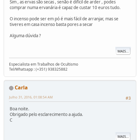
Sim , as ervas são secas , senão é difícil de arder , podes
comprar numa ervanária é capaz de custar 10 euros tudo.
O incenso pode ser em pó é mais fácil de arranjar, mas se
tiveres em casa incenso basta pores a secar
Alguma dúvida ?
MAIS...
Especialista em Trabalhos de Ocultismo
Tel/Whatsapp : (+351) 938325882
Carla
Julho 31, 2016, 01:08:54 AM
#3
Boa noite.
Obrigado pelo esclarecimento a ajuda.
C
MAIS...