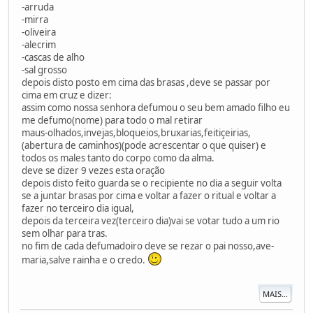
-arruda
-mirra
-oliveira
-alecrim
-cascas de alho
-sal grosso
depois disto posto em cima das brasas ,deve se passar por
cima em cruz e dizer:
assim como nossa senhora defumou o seu bem amado filho eu
me defumo(nome) para todo o mal retirar
maus-olhados,invejas,bloqueios,bruxarias,feitiçeirias,
(abertura de caminhos)(pode acrescentar o que quiser) e
todos os males tanto do corpo como da alma.
deve se dizer 9 vezes esta oração
depois disto feito guarda se o recipiente no dia a seguir volta
se a juntar brasas por cima e voltar a fazer o ritual e voltar a
fazer no terceiro dia igual,
depois da terceira vez(terceiro dia)vai se votar tudo a um rio
sem olhar para tras.
no fim de cada defumadoiro deve se rezar o pai nosso,ave-
maria,salve rainha e o credo.
MAIS...