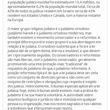
a população judaica mundial foi estimada em 13,4 milhões, ou
aproximadamente 0,2% da população mundial total. Cerca de
42% de todos os judeus residem em Israel e cerca de 42%
residem nos Estados Unidos e Canadá, com a maioria restante
na Europa.
O maior grupo religioso judaico é o judaísmo ortodoxo
(judaísmo haredi e o judaísmo ortodoxo moderno), mas
também existem o movimento conservador e o reformista. A
principal diferença entre esses grupos é a sua abordagem em
relação à lei judaica. O ortodoxo sustenta que a Torá e a lei
judaica são de origem divina, eterna e imutável, e que devem
ser rigorosamente seguidas. Os conservadores e reformistas
são mais liberais, com o judaísmo conservador, geralmente
promovendo uma interpretação mais "tradicional" de
requisitos do judaísmo do que o judaísmo reformista. A
posição reformista típica é de que a lei judaica deve ser vista
como um conjunto de diretrizes gerais e não como um
conjunto de restrições e obrigações cujo respeito é exigido
dos judeus. Historicamente, tribunais especiais aplicaram a lei
judaica; hoje, estes tribunais ainda existem, mas a prática do
judaísmo é na sua maioria voluntária. A autoridade sobre
assuntos teológicos e jurídicos não é investida em qualquer
pessoa ou organização, mas nos textos sagrados e nos rabinos
e estudiosos que interpretam esses textos.