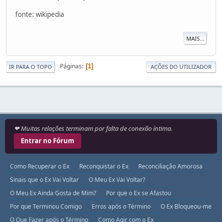
fonte: wikipedia
MAIS...
Páginas
1
IR PARA O TOPO
AÇÕES DO UTILIZADOR
❤ Muitas relações terminam por falta de conexão íntima.
Entrar no Fórum
Como Recuperar o Ex
Reconquistar o Ex
Reconciliação Amorosa
Sinais que o Ex Vai Voltar
O Meu Ex Vai Voltar?
O Meu Ex Ainda Gosta de Mim?
Por que o Ex se Afastou
Por que Terminou Comigo
Erros após o Término
O Ex Bloqueou-me
O Que Fazer após o Término
Como Agir com o Ex