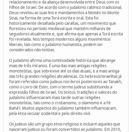
relacionamento e da aliança desenvolvida entre Deus com os
Filhos de Israel. De acordo com o judaísmo rabínico tradicional,
Deus revelou as suas leis e mandamentos a Moisés no Monte
Sinai, na forma de uma Torá escrita e oral. Esta foi
historicamente desafiada pelo caraítas, um movimento que
floresceu no período medieval que mantém milhares de
seguidores atualmente e, que afirma que apenas a Torá escrita
foi revelada. Nos tempos modernos alguns movimentos
liberais, tais como o judaísmo humanista, podem ser
considerados não-teístas.
O judaísmo afirma uma continuidade histórica que abrange
mais de três mil anos. É uma das mais antigas religiões
monoteístas, que sobrevive até os dias atuais, e a mais antiga
das três grandes religiões abraâmicas. Os hebreus/israelitas já
foram referidos como judeus nos livros posteriores ao Tanakh,
como o Livro de Ester, com o termo judeus substituindo a
expressão Filhos de Israel. Os textos, tradições e valores do
judaísmo influenciaram mais tarde outras religiões
monoteístas, tais como o cristianismo, o islamismo e a Fé
Bahá'í. Muitos aspectos do judaísmo também influenciaram,
pela ética secular ocidental e pelo direito civil.
Os judeus são um grupo etno-religioso e incluem aqueles que
nasceram judeus ou foram convertidos ao judaísmo. Em 2010,