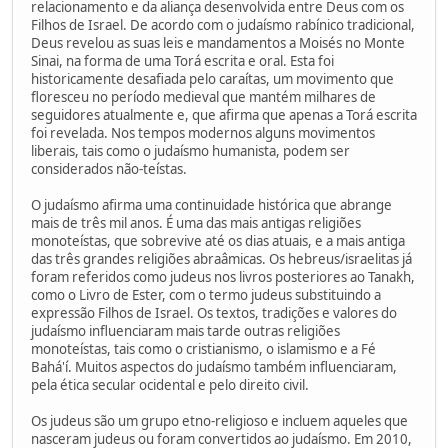
relacionamento e da aliança desenvolvida entre Deus com os
Filhos de Israel. De acordo com o judaísmo rabínico tradicional,
Deus revelou as suas leis e mandamentos a Moisés no Monte
Sinai, na forma de uma Torá escrita e oral. Esta foi
historicamente desafiada pelo caraítas, um movimento que
floresceu no período medieval que mantém milhares de
seguidores atualmente e, que afirma que apenas a Torá escrita
foi revelada. Nos tempos modernos alguns movimentos
liberais, tais como o judaísmo humanista, podem ser
considerados não-teístas.
O judaísmo afirma uma continuidade histórica que abrange
mais de três mil anos. É uma das mais antigas religiões
monoteístas, que sobrevive até os dias atuais, e a mais antiga
das três grandes religiões abraâmicas. Os hebreus/israelitas já
foram referidos como judeus nos livros posteriores ao Tanakh,
como o Livro de Ester, com o termo judeus substituindo a
expressão Filhos de Israel. Os textos, tradições e valores do
judaísmo influenciaram mais tarde outras religiões
monoteístas, tais como o cristianismo, o islamismo e a Fé
Bahá'í. Muitos aspectos do judaísmo também influenciaram,
pela ética secular ocidental e pelo direito civil.
Os judeus são um grupo etno-religioso e incluem aqueles que
nasceram judeus ou foram convertidos ao judaísmo. Em 2010,