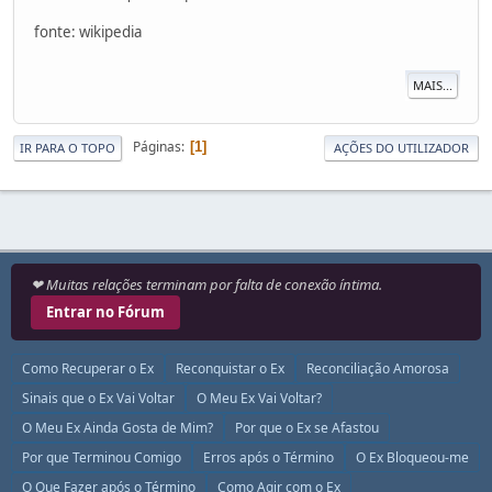
fonte: wikipedia
MAIS...
Páginas
1
IR PARA O TOPO
AÇÕES DO UTILIZADOR
❤ Muitas relações terminam por falta de conexão íntima.
Entrar no Fórum
Como Recuperar o Ex
Reconquistar o Ex
Reconciliação Amorosa
Sinais que o Ex Vai Voltar
O Meu Ex Vai Voltar?
O Meu Ex Ainda Gosta de Mim?
Por que o Ex se Afastou
Por que Terminou Comigo
Erros após o Término
O Ex Bloqueou-me
O Que Fazer após o Término
Como Agir com o Ex