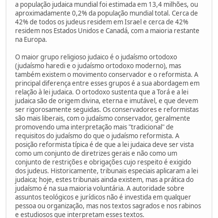
a população judaica mundial foi estimada em 13,4 milhões, ou
aproximadamente 0,2% da população mundial total. Cerca de
42% de todos os judeus residem em Israel e cerca de 42%
residem nos Estados Unidos e Canadá, com a maioria restante
na Europa.
O maior grupo religioso judaico é o judaísmo ortodoxo
(judaísmo haredi e o judaísmo ortodoxo moderno), mas
também existem o movimento conservador e o reformista. A
principal diferença entre esses grupos é a sua abordagem em
relação à lei judaica. O ortodoxo sustenta que a Torá e a lei
judaica são de origem divina, eterna e imutável, e que devem
ser rigorosamente seguidas. Os conservadores e reformistas
são mais liberais, com o judaísmo conservador, geralmente
promovendo uma interpretação mais "tradicional" de
requisitos do judaísmo do que o judaísmo reformista. A
posição reformista típica é de que a lei judaica deve ser vista
como um conjunto de diretrizes gerais e não como um
conjunto de restrições e obrigações cujo respeito é exigido
dos judeus. Historicamente, tribunais especiais aplicaram a lei
judaica; hoje, estes tribunais ainda existem, mas a prática do
judaísmo é na sua maioria voluntária. A autoridade sobre
assuntos teológicos e jurídicos não é investida em qualquer
pessoa ou organização, mas nos textos sagrados e nos rabinos
e estudiosos que interpretam esses textos.