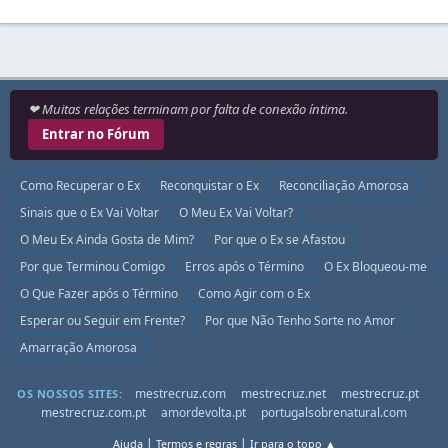
❤ Muitas relações terminam por falta de conexão íntima.
Entrar no Fórum
Como Recuperar o Ex
Reconquistar o Ex
Reconciliação Amorosa
Sinais que o Ex Vai Voltar
O Meu Ex Vai Voltar?
O Meu Ex Ainda Gosta de Mim?
Por que o Ex se Afastou
Por que Terminou Comigo
Erros após o Término
O Ex Bloqueou-me
O Que Fazer após o Término
Como Agir com o Ex
Esperar ou Seguir em Frente?
Por que Não Tenho Sorte no Amor
Amarração Amorosa
mestrecruz.com
mestrecruz.net
mestrecruz.pt
OS NOSSOS SITES:
mestrecruz.com.pt
amordevolta.pt
portugalsobrenatural.com
|
|
Ajuda
Termos e regras
Ir para o topo ▲