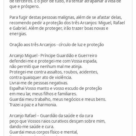
de terceiros. E o pior de tudo, irá tentar atrapalhar a vida de
que e próspero.
Para fugir destas pessoas malignas, além de se afastar delas,
recomendo pedir a proteção dos três Arcanjos: Miguel, Rafael
e Gabriel. Além de proteger, irão trazer boas novas e
energias.
Oração aos três Arcanjos - círculo de luz e proteção
Arcanjo Miguel - Príncipe Guardião e Guerreiro
defendei-me e protegei-me com Vossa espada,
não permiti que nenhum mal me atinja.
Protegei-me contra assaltos, roubos, acidentes,
contra quaisquer ato de violência.
Livrai-me de pessoas negativas.
Espalhai Vosso manto e vosso escudo de proteção
em meu lar, meus filhos e familiares.
Guardai meu trabalho, meus negócios e meus bens.
Trazei a paz e a harmonia.
Arcanjo Rafael – Guardião da saúde e da cura
peço que Vossos raios curativos desçam sobre mim,
dando-me saúde e cura.
Guardai meus corpos físico e mental,