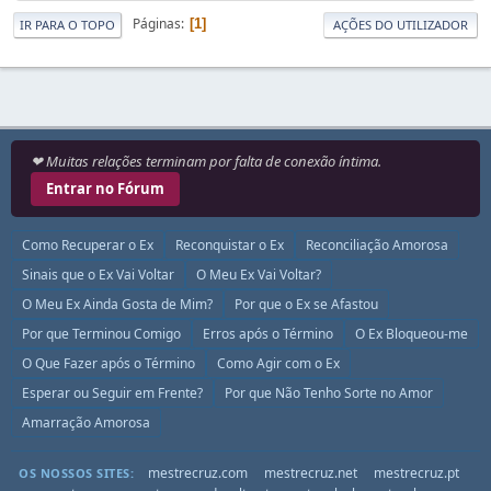
Páginas
1
IR PARA O TOPO
AÇÕES DO UTILIZADOR
❤ Muitas relações terminam por falta de conexão íntima.
Entrar no Fórum
Como Recuperar o Ex
Reconquistar o Ex
Reconciliação Amorosa
Sinais que o Ex Vai Voltar
O Meu Ex Vai Voltar?
O Meu Ex Ainda Gosta de Mim?
Por que o Ex se Afastou
Por que Terminou Comigo
Erros após o Término
O Ex Bloqueou-me
O Que Fazer após o Término
Como Agir com o Ex
Esperar ou Seguir em Frente?
Por que Não Tenho Sorte no Amor
Amarração Amorosa
mestrecruz.com
mestrecruz.net
mestrecruz.pt
OS NOSSOS SITES: