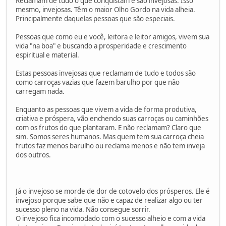
Reclamam de tudo o que conquistam e são invejosas. Isso
mesmo, invejosas. Têm o maior Olho Gordo na vida alheia.
Principalmente daquelas pessoas que são especiais.
Pessoas que como eu e você, leitora e leitor amigos, vivem sua
vida "na boa" e buscando a prosperidade e crescimento
espiritual e material.
Estas pessoas invejosas que reclamam de tudo e todos são
como carroças vazias que fazem barulho por que não
carregam nada.
Enquanto as pessoas que vivem a vida de forma produtiva,
criativa e próspera, vão enchendo suas carroças ou caminhões
com os frutos do que plantaram. E não reclamam? Claro que
sim. Somos seres humanos. Mas quem tem sua carroça cheia
frutos faz menos barulho ou reclama menos e não tem inveja
dos outros.
Já o invejoso se morde de dor de cotovelo dos prósperos. Ele é
invejoso porque sabe que não e capaz de realizar algo ou ter
sucesso pleno na vida. Não consegue sorrir.
O invejoso fica incomodado com o sucesso alheio e com a vida