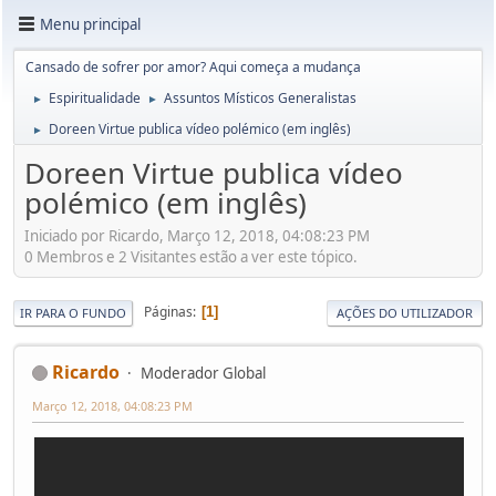
Menu principal
Cansado de sofrer por amor? Aqui começa a mudança
Espiritualidade
Assuntos Místicos Generalistas
►
►
Doreen Virtue publica vídeo polémico (em inglês)
►
Doreen Virtue publica vídeo
polémico (em inglês)
Iniciado por Ricardo, Março 12, 2018, 04:08:23 PM
0 Membros e 2 Visitantes estão a ver este tópico.
Páginas
1
IR PARA O FUNDO
AÇÕES DO UTILIZADOR
Ricardo
Moderador Global
Março 12, 2018, 04:08:23 PM