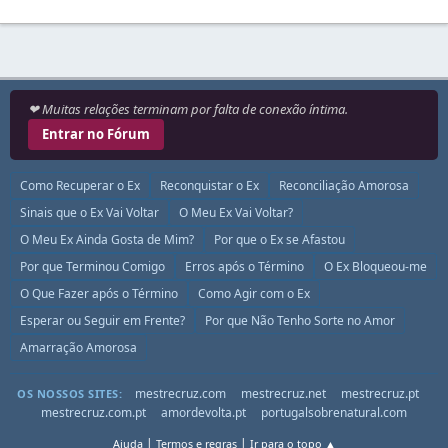
❤ Muitas relações terminam por falta de conexão íntima.
Entrar no Fórum
Como Recuperar o Ex
Reconquistar o Ex
Reconciliação Amorosa
Sinais que o Ex Vai Voltar
O Meu Ex Vai Voltar?
O Meu Ex Ainda Gosta de Mim?
Por que o Ex se Afastou
Por que Terminou Comigo
Erros após o Término
O Ex Bloqueou-me
O Que Fazer após o Término
Como Agir com o Ex
Esperar ou Seguir em Frente?
Por que Não Tenho Sorte no Amor
Amarração Amorosa
mestrecruz.com
mestrecruz.net
mestrecruz.pt
OS NOSSOS SITES:
mestrecruz.com.pt
amordevolta.pt
portugalsobrenatural.com
|
|
Ajuda
Termos e regras
Ir para o topo ▲