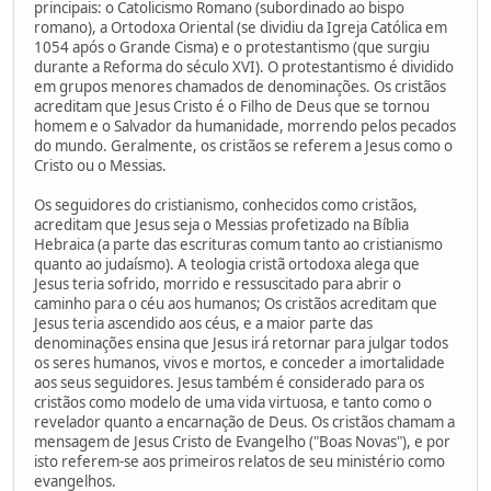
principais: o Catolicismo Romano (subordinado ao bispo
romano), a Ortodoxa Oriental (se dividiu da Igreja Católica em
1054 após o Grande Cisma) e o protestantismo (que surgiu
durante a Reforma do século XVI). O protestantismo é dividido
em grupos menores chamados de denominações. Os cristãos
acreditam que Jesus Cristo é o Filho de Deus que se tornou
homem e o Salvador da humanidade, morrendo pelos pecados
do mundo. Geralmente, os cristãos se referem a Jesus como o
Cristo ou o Messias.
Os seguidores do cristianismo, conhecidos como cristãos,
acreditam que Jesus seja o Messias profetizado na Bíblia
Hebraica (a parte das escrituras comum tanto ao cristianismo
quanto ao judaísmo). A teologia cristã ortodoxa alega que
Jesus teria sofrido, morrido e ressuscitado para abrir o
caminho para o céu aos humanos; Os cristãos acreditam que
Jesus teria ascendido aos céus, e a maior parte das
denominações ensina que Jesus irá retornar para julgar todos
os seres humanos, vivos e mortos, e conceder a imortalidade
aos seus seguidores. Jesus também é considerado para os
cristãos como modelo de uma vida virtuosa, e tanto como o
revelador quanto a encarnação de Deus. Os cristãos chamam a
mensagem de Jesus Cristo de Evangelho ("Boas Novas"), e por
isto referem-se aos primeiros relatos de seu ministério como
evangelhos.