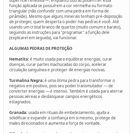
superfície reflexiva —, enquanto outras podem ter essa
função aplicada se possuírem a cor vermelha ou formato
triangular (não confundir com uma pedra em forma de
pirâmide). Mesmo que alguns minerais tenham pré-disposição
de proteger, quem desperta o poder nas pedras é você. Até
usando um cristal branco de quartzo (muito comum e barato),
seguindo as instruções para "programar" a função dele
(explicarei em seguida), vai funcionar.
ALGUMAS PEDRAS DE PROTEÇÃO
Hematita:
é muito usada para equilibrar energias, curar
doenças, curar partes machucadas do corpo, acelerar
circulação sanguínea e proteger de energias nocivas.
Turmalina Negra:
é uma ótima pedra para transformar o
negativo em positivo, pois seu poder transmutador — de
converter energias — é intenso. Também é usada para aterrar
pessoas aéreas e desbloquear campos energéticos
estagnados.
Granada:
usada em rituais de embelezamento, ajuda a
solidificar e expandir a confiança em si mesmo, protege de
males direcionados e aumenta a força de vontade.