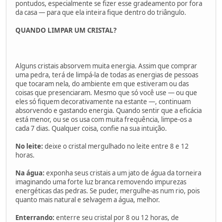
pontudos, especialmente se fizer esse gradeamento por fora
da casa — para que ela inteira fique dentro do triângulo.
QUANDO LIMPAR UM CRISTAL?
Alguns cristais absorvem muita energia. Assim que comprar
uma pedra, terá de limpá-la de todas as energias de pessoas
que tocaram nela, do ambiente em que estiveram ou das
coisas que presenciaram. Mesmo que só você use — ou que
eles só fiquem decorativamente na estante —, continuam
absorvendo e gastando energia. Quando sentir que a eficácia
está menor, ou se os usa com muita frequência, limpe-os a
cada 7 dias. Qualquer coisa, confie na sua intuição.
No leite:
deixe o cristal mergulhado no leite entre 8 e 12
horas.
Na água:
exponha seus cristais a um jato de água da torneira
imaginando uma forte luz branca removendo impurezas
energéticas das pedras. Se puder, mergulhe-as num rio, pois
quanto mais natural e selvagem a água, melhor.
Enterrando:
enterre seu cristal por 8 ou 12 horas, de