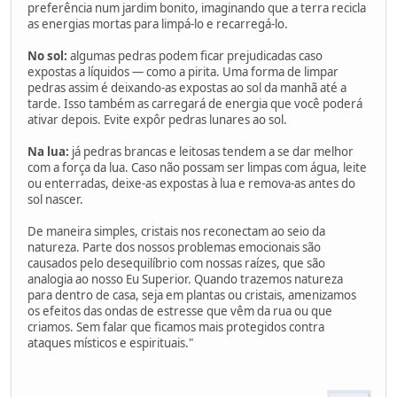
preferência num jardim bonito, imaginando que a terra recicla
as energias mortas para limpá-lo e recarregá-lo.
No sol:
algumas pedras podem ficar prejudicadas caso
expostas a líquidos — como a pirita. Uma forma de limpar
pedras assim é deixando-as expostas ao sol da manhã até a
tarde. Isso também as carregará de energia que você poderá
ativar depois. Evite expôr pedras lunares ao sol.
Na lua:
já pedras brancas e leitosas tendem a se dar melhor
com a força da lua. Caso não possam ser limpas com água, leite
ou enterradas, deixe-as expostas à lua e remova-as antes do
sol nascer.
De maneira simples, cristais nos reconectam ao seio da
natureza. Parte dos nossos problemas emocionais são
causados pelo desequilíbrio com nossas raízes, que são
analogia ao nosso Eu Superior. Quando trazemos natureza
para dentro de casa, seja em plantas ou cristais, amenizamos
os efeitos das ondas de estresse que vêm da rua ou que
criamos. Sem falar que ficamos mais protegidos contra
ataques místicos e espirituais."