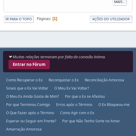
MAIS...
Páginas
1
IR PARA O TOPO
AÇÕES DO UTILIZADOR
❤ Muitas relações terminam por falta de conexão íntima.
Entrar no Fórum
Como Recuperar o Ex
Reconquistar o Ex
Reconciliação Amorosa
Sinais que o Ex Vai Voltar
O Meu Ex Vai Voltar?
O Meu Ex Ainda Gosta de Mim?
Por que o Ex se Afastou
Por que Terminou Comigo
Erros após o Término
O Ex Bloqueou-me
O Que Fazer após o Término
Como Agir com o Ex
Esperar ou Seguir em Frente?
Por que Não Tenho Sorte no Amor
Amarração Amorosa