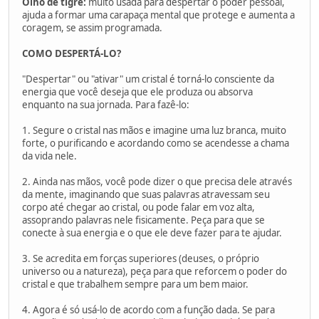
Olho de tigre:
muito usada para despertar o poder pessoal,
ajuda a formar uma carapaça mental que protege e aumenta a
coragem, se assim programada.
COMO DESPERTÁ-LO?
"Despertar" ou "ativar" um cristal é torná-lo consciente da
energia que você deseja que ele produza ou absorva
enquanto na sua jornada. Para fazê-lo:
1. Segure o cristal nas mãos e imagine uma luz branca, muito
forte, o purificando e acordando como se acendesse a chama
da vida nele.
2. Ainda nas mãos, você pode dizer o que precisa dele através
da mente, imaginando que suas palavras atravessam seu
corpo até chegar ao cristal, ou pode falar em voz alta,
assoprando palavras nele fisicamente. Peça para que se
conecte à sua energia e o que ele deve fazer para te ajudar.
3. Se acredita em forças superiores (deuses, o próprio
universo ou a natureza), peça para que reforcem o poder do
cristal e que trabalhem sempre para um bem maior.
4. Agora é só usá-lo de acordo com a função dada. Se para