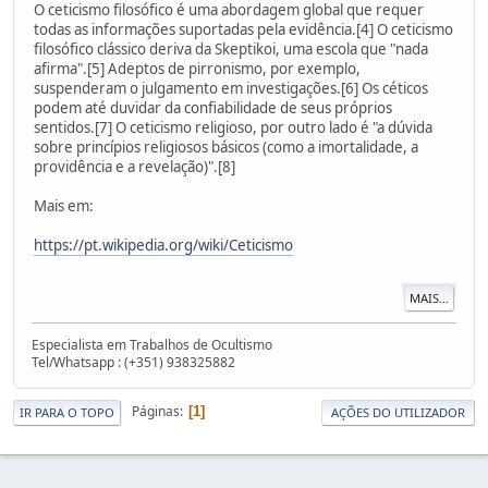
O ceticismo filosófico é uma abordagem global que requer
todas as informações suportadas pela evidência.[4] O ceticismo
filosófico clássico deriva da Skeptikoi, uma escola que "nada
afirma".[5] Adeptos de pirronismo, por exemplo,
suspenderam o julgamento em investigações.[6] Os céticos
podem até duvidar da confiabilidade de seus próprios
sentidos.[7] O ceticismo religioso, por outro lado é "a dúvida
sobre princípios religiosos básicos (como a imortalidade, a
providência e a revelação)".[8]
Mais em:
https://pt.wikipedia.org/wiki/Ceticismo
MAIS...
Especialista em Trabalhos de Ocultismo
Tel/Whatsapp : (+351) 938325882
Páginas
1
IR PARA O TOPO
AÇÕES DO UTILIZADOR