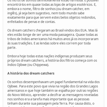
Os filtros de sonhos definitivamente estão na moda. É possível
encontrá-los em quase todas as lojas de artigos esotéricos. E,
embora o nome, filtro de sonhos (ou dream catcher, em
inglês), já seja bem sugestivo, nem todo mundo sabe
exatamente para que servem estes belos objetos redondos,
enfeitados de penas e de contas.
Os dream catchers chegaram ao Brasil vindos dos EUA. Mas lá
eles estão longe de ser uma moda passageira. Quase todas as
tribos de índios americanos há muitos anos já os incorporaram
às suas tradições. E as lendas sobre eles correm por toda
parte.
Embora hoje todas estas nações indígenas produzam seus
próprios dream catchers, a história dos filtros começa com os
índios Ojibwe (ou Chippewa).
A história dos dream catchers
Os sonhos desempenhavam um papel fundamental na vida dos
Ojibwe. Para este povo que vivia na região dos Grandes Lagos
americanos e que hoje também se espalha por outras regiões
do Novo México, aprender a decifrar as mensagens reveladas
nos sonhos era a tarefa mais importante que as pessoas
tinham durante sua passagem pela Terra. Por causa disto, o