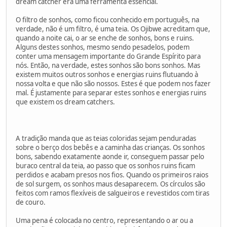
dream catcher era uma ferramenta essencial.
O filtro de sonhos, como ficou conhecido em português, na
verdade, não é um filtro, é uma teia. Os Ojibwe acreditam que,
quando a noite cai, o ar se enche de sonhos, bons e ruins.
Alguns destes sonhos, mesmo sendo pesadelos, podem
conter uma mensagem importante do Grande Espírito para
nós. Então, na verdade, estes sonhos são bons sonhos. Mas
existem muitos outros sonhos e energias ruins flutuando à
nossa volta e que não são nossos. Estes é que podem nos fazer
mal. É justamente para separar estes sonhos e energias ruins
que existem os dream catchers.
A tradição manda que as teias coloridas sejam penduradas
sobre o berço dos bebês e a caminha das crianças. Os sonhos
bons, sabendo exatamente aonde ir, conseguem passar pelo
buraco central da teia, ao passo que os sonhos ruins ficam
perdidos e acabam presos nos fios. Quando os primeiros raios
de sol surgem, os sonhos maus desaparecem. Os círculos são
feitos com ramos flexíveis de salgueiros e revestidos com tiras
de couro.
Uma pena é colocada no centro, representando o ar ou a