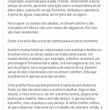
respiração, essencial para a vida. O bebê, observando a pena
dançar ao vento, aprende uma lição sobre a importância do ar.
Além disto, a pena de coruja, feminina, simboliza a sabedoria.
A pena de águia, masculina, serve para dar coragem.
Para captar os sonhos dos adultos, os dream catchers são
trançados em fibra e não com ramos de salgueiros. Por isso
são mais resistentes.
Como a Aranha deu a teia de sonhos para os seres humanos
Existem muitas histórias relacionadas com aranhas e Mulheres-
Aranhas entre as várias nações de índios americanos. Em
muitas destas tradições, por exemplo, a Mulher-Aranha é um
personagem fundamental e sábio, ora mensageira do Sol, ora
avó do próprio Sol e organizadora da vida na Terra. Existem
várias lendas relacionadas com os dream catchers. Esta que
escolhemos é apenas uma das versões.
Uma aranha fiava sua teia próximo à cama da avó (Nokomi).
Todos os dias ela observava a aranha trabalhar. Alguns dias
depois, o neto entrou e, ao ver a aranha na teia, pegou uma
pedra para matá-la. Mas a avó não deixou. O garoto achou
estranho, mas respeitou o seu desejo. A velha mulher voltou-
se para observar mais uma vez o trabalho do animal e, então, a