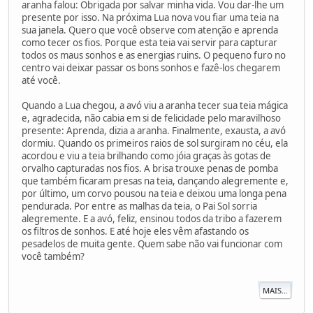
aranha falou: Obrigada por salvar minha vida. Vou dar-lhe um
presente por isso. Na próxima Lua nova vou fiar uma teia na
sua janela. Quero que você observe com atenção e aprenda
como tecer os fios. Porque esta teia vai servir para capturar
todos os maus sonhos e as energias ruins. O pequeno furo no
centro vai deixar passar os bons sonhos e fazê-los chegarem
até você.
Quando a Lua chegou, a avó viu a aranha tecer sua teia mágica
e, agradecida, não cabia em si de felicidade pelo maravilhoso
presente: Aprenda, dizia a aranha. Finalmente, exausta, a avó
dormiu. Quando os primeiros raios de sol surgiram no céu, ela
acordou e viu a teia brilhando como jóia graças às gotas de
orvalho capturadas nos fios. A brisa trouxe penas de pomba
que também ficaram presas na teia, dançando alegremente e,
por último, um corvo pousou na teia e deixou uma longa pena
pendurada. Por entre as malhas da teia, o Pai Sol sorria
alegremente. E a avó, feliz, ensinou todos da tribo a fazerem
os filtros de sonhos. E até hoje eles vêm afastando os
pesadelos de muita gente. Quem sabe não vai funcionar com
você também?
MAIS...