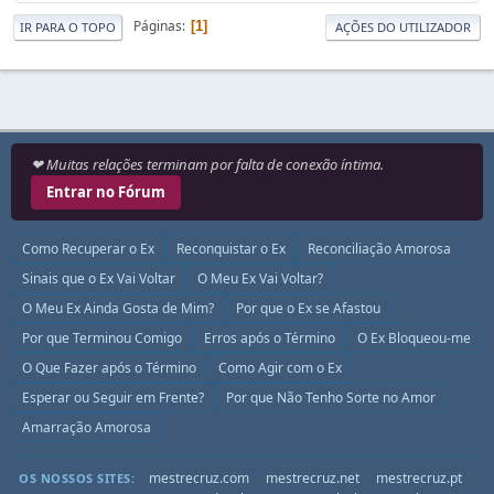
Páginas
1
IR PARA O TOPO
AÇÕES DO UTILIZADOR
❤ Muitas relações terminam por falta de conexão íntima.
Entrar no Fórum
Como Recuperar o Ex
Reconquistar o Ex
Reconciliação Amorosa
Sinais que o Ex Vai Voltar
O Meu Ex Vai Voltar?
O Meu Ex Ainda Gosta de Mim?
Por que o Ex se Afastou
Por que Terminou Comigo
Erros após o Término
O Ex Bloqueou-me
O Que Fazer após o Término
Como Agir com o Ex
Esperar ou Seguir em Frente?
Por que Não Tenho Sorte no Amor
Amarração Amorosa
mestrecruz.com
mestrecruz.net
mestrecruz.pt
OS NOSSOS SITES: