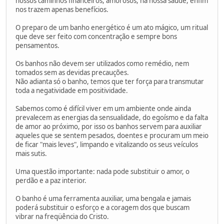
nossos caminhos financeiros, amorosos, na nossa saúde, enfim
nos trazem apenas benefícios.
O preparo de um banho energético é um ato mágico, um ritual
que deve ser feito com concentração e sempre bons
pensamentos.
Os banhos não devem ser utilizados como remédio, nem
tomados sem as devidas precauções.
Não adianta só o banho, temos que ter força para transmutar
toda a negatividade em positividade.
Sabemos como é difícil viver em um ambiente onde ainda
prevalecem as energias da sensualidade, do egoísmo e da falta
de amor ao próximo, por isso os banhos servem para auxiliar
aqueles que se sentem pesados, doentes e procuram um meio
de ficar "mais leves", limpando e vitalizando os seus veículos
mais sutis.
Uma questão importante: nada pode substituir o amor, o
perdão e a paz interior.
O banho é uma ferramenta auxiliar, uma bengala e jamais
poderá substituir o esforço e a coragem dos que buscam
vibrar na freqüência do Cristo.