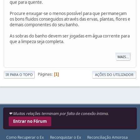
que para quente.
Procure enxugar-se o menos possível para que permaneçam
os bons fluidos conseguidos através das ervas, plantas, flores e
demais componentes do seu banho.
As sobras do banho devem ser jogadas em água corrente para
que a limpeza seja completa.
MAIS...
Páginas
1
IR PARA O TOPO
AÇÕES DO UTILIZADOR
❤ Muitas relações terminam por falta de conexão íntima.
Entrar no Fórum
Como Recuperar o Ex
Reconquistar o Ex
Reconciliação Amorosa