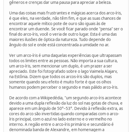
gêneros e crenças dar uma pausa para apreciar a beleza.
Uma das coisas mais frustrantes e mágicas acerca dos arco-íris,
é que eles, na verdade, não têm fim, e que as suas chances de
encontrar aquele mítico pote de ouro são iguais às de
encontrar um duende. Se você ficar parado onde "pensa" ser o
final do arco-íris, você o veria de outro lugar. Esta é uma das
maiores ilusões de óptica da natureza. Tudo depende do
ângulo do sol e onde está concentrada a umidade no ar.
Ver um arco-íris é uma daquelas experiências que ultrapassam
todos os limites entre as pessoas. Não importa a sua cultura,
um arco-íris, sem mencionar um duplo, é um prazer a ser
apreciado. Este foi fotografado sobre o lago Vaimela Alajarv,
na Estônia. Dizem que todos os arcos-íris são duplos, mas
somente quando seu efeito é muito forte é que os olhos
humanos podem perceber o segundo e mais pálido arco-íris.
De acordo com a Wikipedédia, "um segundo arco-íris acontece
devido a uma dupla reflexão da luz do sol nas gotas de chuva, e
aparece em um ângulo de 50°–53°. Devido à reflexão extra, as
cores do arco são invertidas quando comparadas com o arco-
íris principal, com o azul no lado externo e o vermelho no
interno. A região entre o arco-íris primário e secundário é
denominada banda de Alexandre, em homenagem a