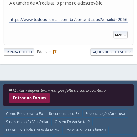
Alexandre de Afrodisias, o primeiro a descrevê-lo."
https://www.tudoporemail.com.br/content.aspx?emailid=2056
MAIS...
Páginas
1
IR PARA O TOPO
AÇÕES DO UTILIZADOR
❤ Muitas relações terminam por falta de conexão íntima.
Entrar no Fórum
Como Recuperar o Ex
Reconquistar o Ex
Reconciliação Amorosa
Sinais que o Ex Vai Voltar
O Meu Ex Vai Voltar?
O Meu Ex Ainda Gosta de Mim?
Por que o Ex se Afastou