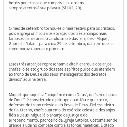
heróis poderosos que cumpris suas ordens,
sempre atentos à sua palavra. (Sl 102, 20)
O mês de setembro tornou-se o mais festivo para os cristãos,
pois a Igreja unificou a celebração dos três arcanjos mais
famosos da história do catolicismo e das religiões - Miguel,
Gabriel e Rafael - para o dia 29 de setembro, data em que se
comemorava apenas o primeiro.
Esses três arcanjos representam a alta hierarquia dos anjos-
chefes, o seleto grupo dos sete espíritos puros que atendem
ao trono de Deus e são seus "mensageiros dos decretos
divinos" aqui na terra.
Miguel, que significa "ninguém é como Deus", ou "semelhança
de Deus", é considerado o príncipe guardião e guerreiro,
defensor do trono celeste e do Povo de Deus. Fiel escudeiro
do Pai Eterno, chefe supremo do exército celeste e dos anjos
fiéis a Deus, Miguel é o arcanjo da justiça e do
arrependimento, padroeiro da Igreja Católica. Costuma ser de
grande ajuda no combate contra as forças maléficas. É citado