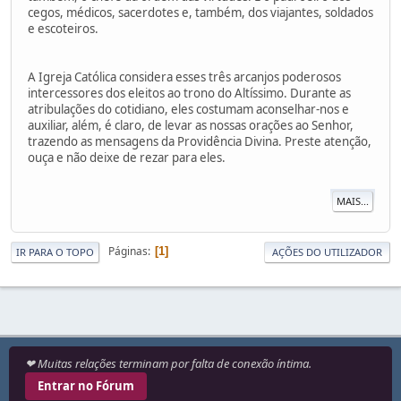
cegos, médicos, sacerdotes e, também, dos viajantes, soldados
e escoteiros.
A Igreja Católica considera esses três arcanjos poderosos
intercessores dos eleitos ao trono do Altíssimo. Durante as
atribulações do cotidiano, eles costumam aconselhar-nos e
auxiliar, além, é claro, de levar as nossas orações ao Senhor,
trazendo as mensagens da Providência Divina. Preste atenção,
ouça e não deixe de rezar para eles.
MAIS...
Páginas
1
IR PARA O TOPO
AÇÕES DO UTILIZADOR
❤ Muitas relações terminam por falta de conexão íntima.
Entrar no Fórum