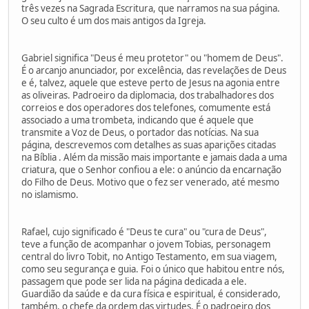
três vezes na Sagrada Escritura, que narramos na sua página.
O seu culto é um dos mais antigos da Igreja.
Gabriel significa "Deus é meu protetor" ou "homem de Deus".
É o arcanjo anunciador, por excelência, das revelações de Deus
e é, talvez, aquele que esteve perto de Jesus na agonia entre
as oliveiras. Padroeiro da diplomacia, dos trabalhadores dos
correios e dos operadores dos telefones, comumente está
associado a uma trombeta, indicando que é aquele que
transmite a Voz de Deus, o portador das notícias. Na sua
página, descrevemos com detalhes as suas aparições citadas
na Bíblia . Além da missão mais importante e jamais dada a uma
criatura, que o Senhor confiou a ele: o anúncio da encarnação
do Filho de Deus. Motivo que o fez ser venerado, até mesmo
no islamismo.
Rafael, cujo significado é "Deus te cura" ou "cura de Deus",
teve a função de acompanhar o jovem Tobias, personagem
central do livro Tobit, no Antigo Testamento, em sua viagem,
como seu segurança e guia. Foi o único que habitou entre nós,
passagem que pode ser lida na página dedicada a ele.
Guardião da saúde e da cura física e espiritual, é considerado,
também, o chefe da ordem das virtudes. É o padroeiro dos