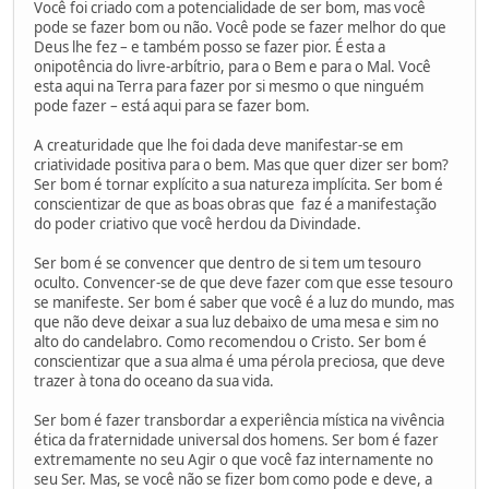
Você foi criado com a potencialidade de ser bom, mas você
pode se fazer bom ou não. Você pode se fazer melhor do que
Deus lhe fez – e também posso se fazer pior. É esta a
onipotência do livre-arbítrio, para o Bem e para o Mal. Você
esta aqui na Terra para fazer por si mesmo o que ninguém
pode fazer – está aqui para se fazer bom.
A creaturidade que lhe foi dada deve manifestar-se em
criatividade positiva para o bem. Mas que quer dizer ser bom?
Ser bom é tornar explícito a sua natureza implícita. Ser bom é
conscientizar de que as boas obras que faz é a manifestação
do poder criativo que você herdou da Divindade.
Ser bom é se convencer que dentro de si tem um tesouro
oculto. Convencer-se de que deve fazer com que esse tesouro
se manifeste. Ser bom é saber que você é a luz do mundo, mas
que não deve deixar a sua luz debaixo de uma mesa e sim no
alto do candelabro. Como recomendou o Cristo. Ser bom é
conscientizar que a sua alma é uma pérola preciosa, que deve
trazer à tona do oceano da sua vida.
Ser bom é fazer transbordar a experiência mística na vivência
ética da fraternidade universal dos homens. Ser bom é fazer
extremamente no seu Agir o que você faz internamente no
seu Ser. Mas, se você não se fizer bom como pode e deve, a