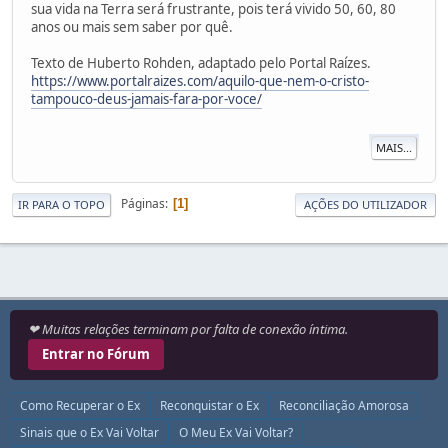
sua vida na Terra será frustrante, pois terá vivido 50, 60, 80
anos ou mais sem saber por quê.
Texto de Huberto Rohden, adaptado pelo Portal Raízes.
https://www.portalraizes.com/aquilo-que-nem-o-cristo-
tampouco-deus-jamais-fara-por-voce/
MAIS...
Páginas
1
IR PARA O TOPO
AÇÕES DO UTILIZADOR
❤ Muitas relações terminam por falta de conexão íntima.
Entrar no Fórum
Como Recuperar o Ex
Reconquistar o Ex
Reconciliação Amorosa
Sinais que o Ex Vai Voltar
O Meu Ex Vai Voltar?