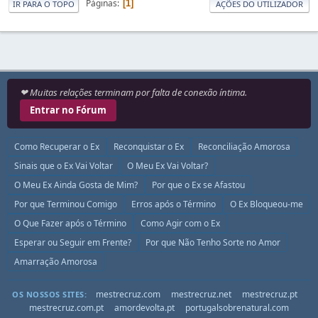
Páginas
1
IR PARA O TOPO
AÇÕES DO UTILIZADOR
❤ Muitas relações terminam por falta de conexão íntima.
Entrar no Fórum
Como Recuperar o Ex
Reconquistar o Ex
Reconciliação Amorosa
Sinais que o Ex Vai Voltar
O Meu Ex Vai Voltar?
O Meu Ex Ainda Gosta de Mim?
Por que o Ex se Afastou
Por que Terminou Comigo
Erros após o Término
O Ex Bloqueou-me
O Que Fazer após o Término
Como Agir com o Ex
Esperar ou Seguir em Frente?
Por que Não Tenho Sorte no Amor
Amarração Amorosa
mestrecruz.com
mestrecruz.net
mestrecruz.pt
OS NOSSOS SITES:
mestrecruz.com.pt
amordevolta.pt
portugalsobrenatural.com