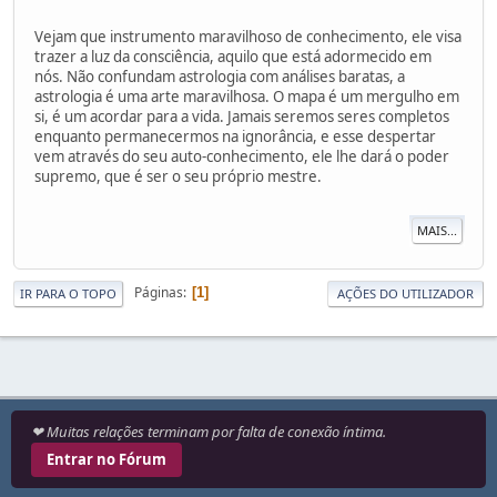
Vejam que instrumento maravilhoso de conhecimento, ele visa
trazer a luz da consciência, aquilo que está adormecido em
nós. Não confundam astrologia com análises baratas, a
astrologia é uma arte maravilhosa. O mapa é um mergulho em
si, é um acordar para a vida. Jamais seremos seres completos
enquanto permanecermos na ignorância, e esse despertar
vem através do seu auto-conhecimento, ele lhe dará o poder
supremo, que é ser o seu próprio mestre.
MAIS...
Páginas
1
IR PARA O TOPO
AÇÕES DO UTILIZADOR
❤ Muitas relações terminam por falta de conexão íntima.
Entrar no Fórum