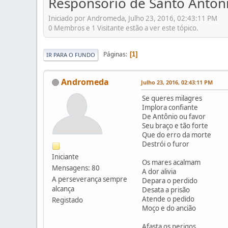
Responsório de Santo Antón
Iniciado por Andromeda, Julho 23, 2016, 02:43:11 PM
0 Membros e 1 Visitante estão a ver este tópico.
Páginas
1
IR PARA O FUNDO
Andromeda
Julho 23, 2016, 02:43:11 PM
Se queres milagres
Implora confiante
De Antônio ou favor
Seu braço e tão forte
Que do erro da morte
Destrói o furor
Iniciante
Os mares acalmam
Mensagens: 80
A dor alivia
A perseverança sempre
Depara o perdido
alcança
Desata a prisão
Atende o pedido
Registado
Moço e do ancião
Afasta os perigos