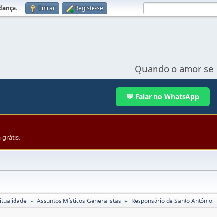
udança
.
Entrar
Registe-se
Quando o amor se 
💬 Falar no WhatsApp
grátis.
itualidade
Assuntos Místicos Generalistas
Responsório de Santo António
►
►