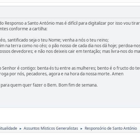
 Responso a Santo António mas é difícil para digitalizar por isso vou tirar
ntes conforme a cartilha:
éo, santificado seja o teu Nome; venha a nós o teu reino;
ssim na terra como no céo; o pão nosso de cada dia nos dá hoje; perdoa-nos
sos devedores; e não nos deixeis cair em tentação; mas livra-nos do m
o Senhor é contigo: benta és tu entre as mulheres; bento é o fructo do te
roga por nós, pecadores, agora e na hora da nossa morte. Amen
e para quem quer fazer o Bem. Bom fim de semana.
itualidade
Assuntos Místicos Generalistas
Responsório de Santo António
►
►