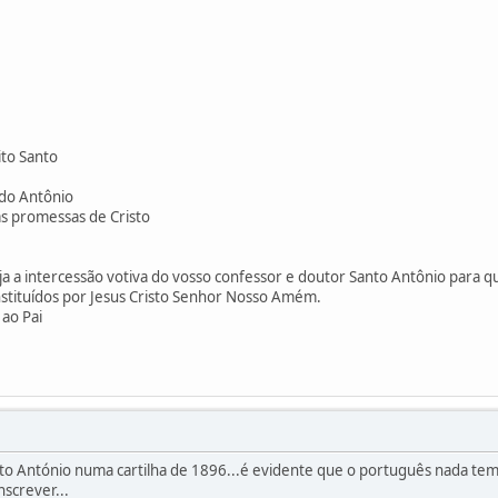
rito Santo
do Antônio
s promessas de Cristo
a a intercessão votiva do vosso confessor e doutor Santo Antônio para qu
nstituídos por Jesus Cristo Senhor Nosso Amém.
 ao Pai
 António numa cartilha de 1896...é evidente que o português nada tem a
screver...