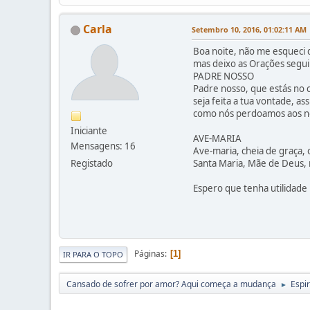
Carla
Setembro 10, 2016, 01:02:11 AM
Boa noite, não me esqueci do
mas deixo as Orações segui
PADRE NOSSO
Padre nosso, que estás no c
seja feita a tua vontade, a
como nós perdoamos aos nos
Iniciante
AVE-MARIA
Mensagens: 16
Ave-maria, cheia de graça, 
Registado
Santa Maria, Mãe de Deus, 
Espero que tenha utilidad
Páginas
1
IR PARA O TOPO
Cansado de sofrer por amor? Aqui começa a mudança
Espir
►