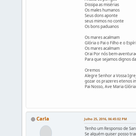
Dissipa as misérias
Os males humanos
Seus dons aponte
seus mimos no conte
Os bons paduanos
Os mares acalmam
Glória o Pai o Filho e o Espí
Os mares acalmam
Orai Por nós bem-aventura
Para que sejamos dignos da
Oremos
Alegre Senhor a Vossa Igrej
gozar os prazeres etenos i
Pai Nosso, Ave Maria Glória
Carla
Julho 25, 2016, 06:45:02 PM
Tenho um Responso de Santo
Se alguém quiser posso tran