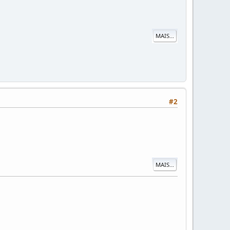
MAIS...
#2
MAIS...