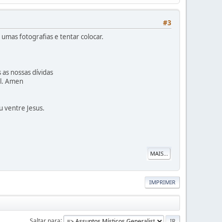
#3
 umas fotografias e tentar colocar.
 as nossas dívidas
al. Amen
u ventre Jesus.
MAIS...
IMPRIMIR
Saltar para